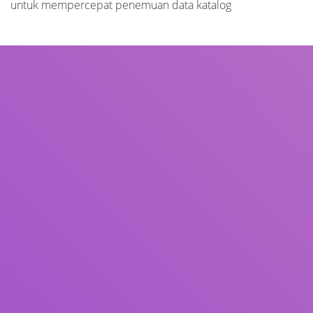
untuk mempercepat penemuan data katalog
Judul
Pengarang
Subjek
ISBN/ISSN
Tipe Koleksi
Lokasi