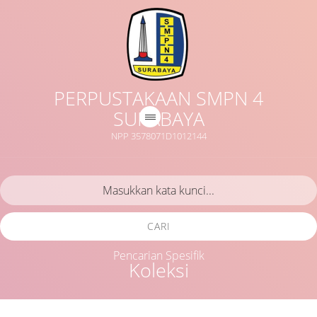
PERPUSTAKAAN SMPN 4
SURABAYA
NPP 3578071D1012144
CARI
Pencarian Spesifik
Koleksi