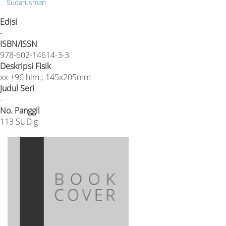
Sudarusman
Edisi
-
ISBN/ISSN
978-602-14614-3-3
Deskripsi Fisik
xx +96 hlm.; 145x205mm
Judul Seri
-
No. Panggil
113 SUD g