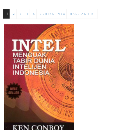
1
2
3
4
5
BERIKUTNYA
HAL. AKHIR