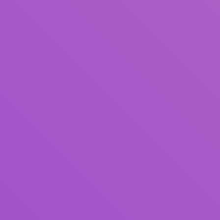
Judul
Pengarang
Subjek
ISBN/ISSN
Tipe Koleksi
Lokasi
GMD