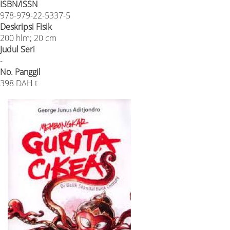
ISBN/ISSN
978-979-22-5337-5
Deskripsi Fisik
200 hlm; 20 cm
Judul Seri
-
No. Panggil
398 DAH t