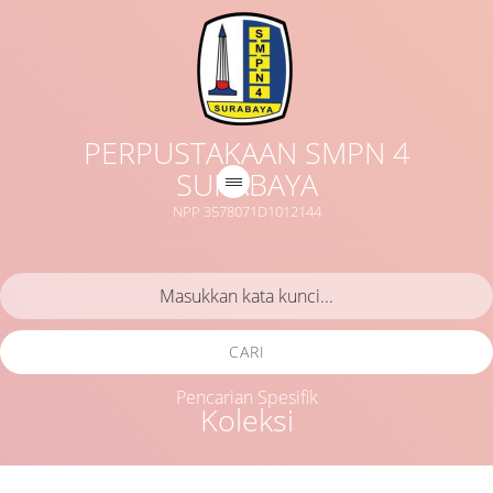
PERPUSTAKAAN SMPN 4
SURABAYA
NPP 3578071D1012144
CARI
Pencarian Spesifik
Koleksi