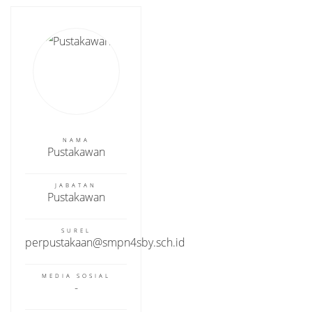
NAMA
Pustakawan
JABATAN
Pustakawan
SUREL
perpustakaan@smpn4sby.sch.id
MEDIA SOSIAL