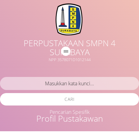
PERPUSTAKAAN SMPN 4
SURABAYA
NPP 3578071D1012144
CARI
Pencarian Spesifik
Profil Pustakawan