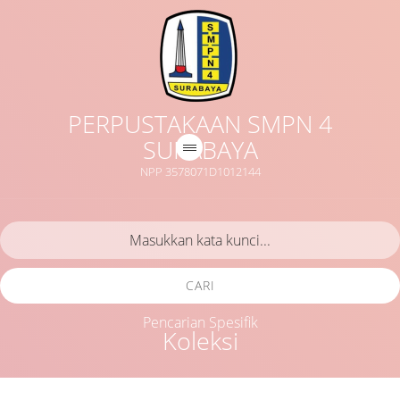
PERPUSTAKAAN SMPN 4
SURABAYA
NPP 3578071D1012144
CARI
Pencarian Spesifik
Koleksi