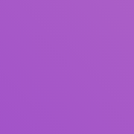
Judul
Pengarang
Subjek
ISBN/ISSN
Tipe Koleksi
Lokasi
GMD