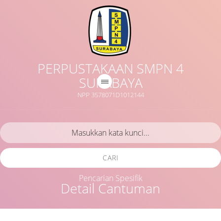
PERPUSTAKAAN SMPN 4
SURABAYA
NPP 3578071D1012144
CARI
Pencarian Spesifik
Detail Cantuman