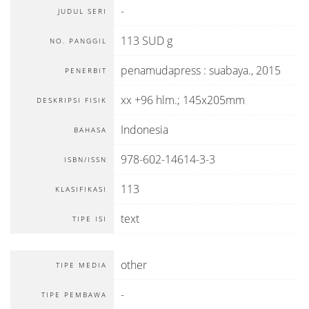
-
JUDUL SERI
113 SUD g
NO. PANGGIL
penamudapress
:
suabaya
.,
2015
PENERBIT
xx +96 hlm.; 145x205mm
DESKRIPSI FISIK
Indonesia
BAHASA
978-602-14614-3-3
ISBN/ISSN
113
KLASIFIKASI
text
TIPE ISI
other
TIPE MEDIA
-
TIPE PEMBAWA