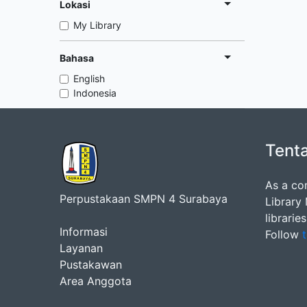
Lokasi
My Library
Bahasa
English
Indonesia
Tent
As a co
Perpustakaan SMPN 4 Surabaya
Library
librarie
Informasi
Follow
t
Layanan
Pustakawan
Area Anggota