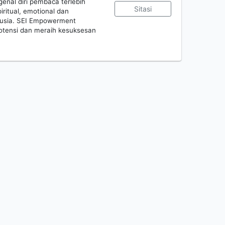
nal diri pembaca terlebih
Sitasi
iritual, emotional dan
anusia. SEI Empowerment
tensi dan meraih kesuksesan