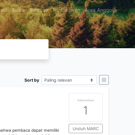
asi
Berita
Bantuan
Pustakawan
Area Anggota
Sort by
Ketersediaan
1
Unduh MARC
bahwa pembaca dapat memiliki