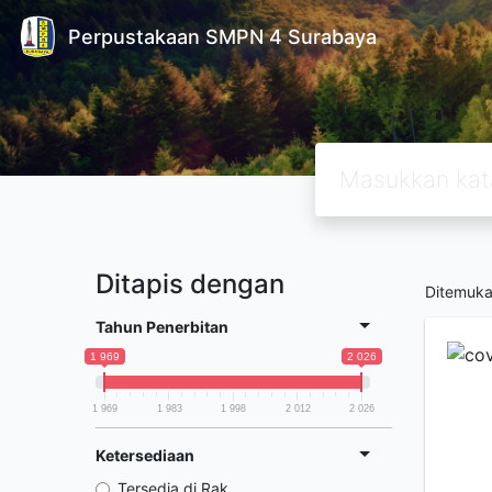
Perpustakaan SMPN 4 Surabaya
Ditapis dengan
Ditemuk
Tahun Penerbitan
1 969
2 026
1 969
1 983
1 998
2 012
2 026
Ketersediaan
Tersedia di Rak