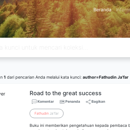
Beranda
Inform
an
1
dari pencarian Anda melalui kata kunci:
author=Fathudin Ja'far
Road to the great success
Komentar
Penanda
Bagikan
Fathudin
Ja'far
Buku ini memberikan pengetahuan kepada pembaca 