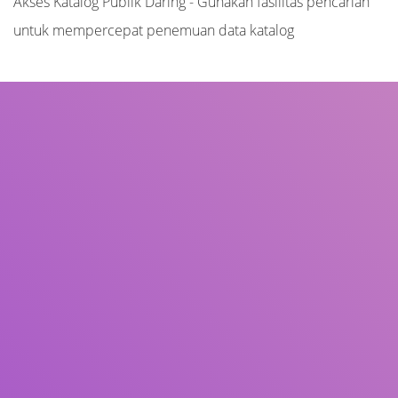
Akses Katalog Publik Daring - Gunakan fasilitas pencarian
untuk mempercepat penemuan data katalog
Judul
Pengarang
Subjek
ISBN/ISSN
Tipe Koleksi