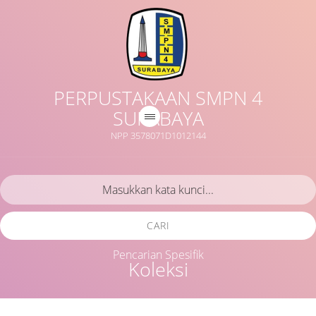
PERPUSTAKAAN SMPN 4
SURABAYA
NPP 3578071D1012144
CARI
Pencarian Spesifik
Koleksi