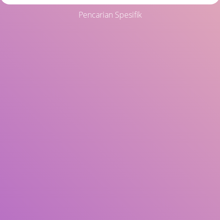
Pencarian Spesifik
Judul
Pengarang
Subjek
ISBN/ISSN
Tipe Koleksi
Lokasi