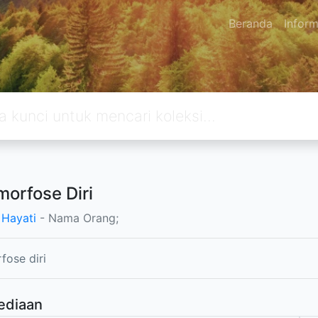
Beranda
Inform
orfose Diri
 Hayati
- Nama Orang;
ose diri
ediaan