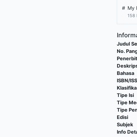
#
My 
158
Informa
Judul Se
No. Pang
Penerbi
Deskrips
Bahasa
ISBN/IS
Klasifika
Tipe Isi
Tipe Me
Tipe P
Edisi
Subjek
Info Deta