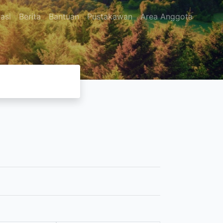
asi
Berita
Bantuan
Pustakawan
Area Anggota