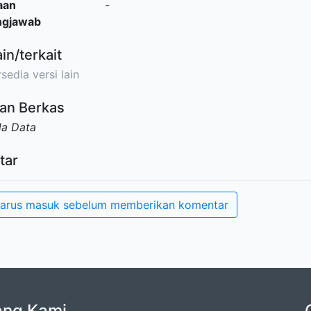
aan
-
ngjawab
ain/terkait
sedia versi lain
an Berkas
da Data
tar
arus masuk sebelum memberikan komentar
ang Kami