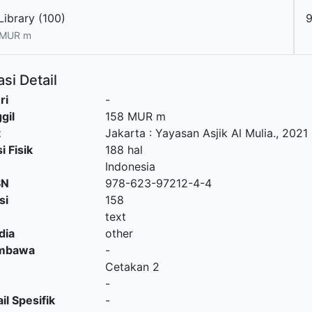
Library (100)
9
 MUR m
si Detail
ri
-
gil
158 MUR m
t
Jakarta
:
Yayasan Asjik Al Mulia
.,
2021
i Fisik
188 hal
Indonesia
SN
978-623-97212-4-4
si
158
text
dia
other
embawa
-
Cetakan 2
-
il Spesifik
-