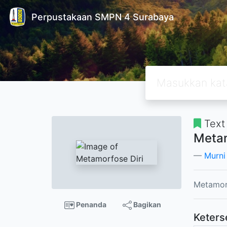
Perpustakaan SMPN 4 Surabaya
Text
Metam
Murni
Metamorf
Penanda
Bagikan
Keters