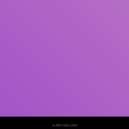
Subjek
ISBN/ISSN
Tipe Koleksi
Lokasi
GMD
Cari
SLIMS 9 (BULIAN)