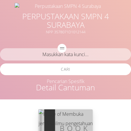
PERPUSTAKAAN SMPN 4
SURABAYA
NPP 3578071D1012144
CARI
Pencarian Spesifik
Detail Cantuman