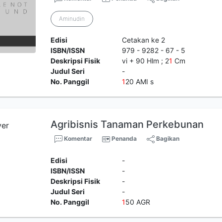
Aminudin
Edisi
Cetakan ke 2
ISBN/ISSN
979 - 9282 - 67 - 5
Deskripsi Fisik
vi + 90 Hlm ; 2
1
Cm
Judul Seri
-
No. Panggil
1
20 AMI s
Agribisnis Tanaman Perkebunan
Komentar
Penanda
Bagikan
Edisi
-
ISBN/ISSN
-
Deskripsi Fisik
-
Judul Seri
-
No. Panggil
1
50 AGR