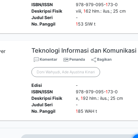
ISBN/ISSN
978-979-095-
1
73-0
Deskripsi Fisik
viii,
1
62 hlm.: ilus.; 25 cm
Judul Seri
-
No. Panggil
1
53 SIW t
Teknologi Informasi dan Komunikasi
Komentar
Penanda
Bagikan
Doni Wahyudi, Ade Ayustina Kinari
Edisi
-
ISBN/ISSN
978-979-095-
1
73-0
Deskripsi Fisik
x,
1
92 hlm.: ilus.; 25 cm
Judul Seri
-
No. Panggil
1
85 WAH t