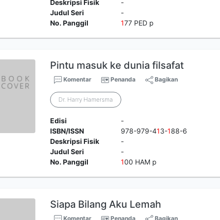
Deskripsi Fisik
-
Judul Seri
-
No. Panggil
1
77 PED p
Pintu masuk ke dunia filsafat
Komentar
Penanda
Bagikan
Dr. Harry Hamersma
Edisi
-
ISBN/ISSN
978-979-4
1
3-
1
88-6
Deskripsi Fisik
-
Judul Seri
-
No. Panggil
1
00 HAM p
Siapa Bilang Aku Lemah
Komentar
Penanda
Bagikan