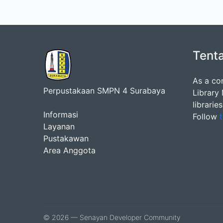
Tent
As a co
Perpustakaan SMPN 4 Surabaya
Library
librarie
Informasi
Follow
t
Layanan
Pustakawan
Area Anggota
© 2026 — Senayan Developer Community