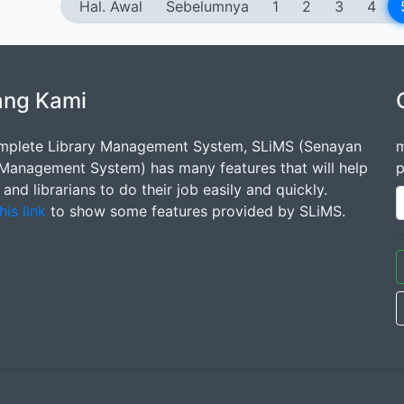
Hal. Awal
Sebelumnya
1
2
3
4
ang Kami
mplete Library Management System, SLiMS (Senayan
m
 Management System) has many features that will help
p
s and librarians to do their job easily and quickly.
his link
to show some features provided by SLiMS.