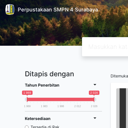
Perpustakaan SMPN 4 Surabaya
Ditapis dengan
Ditemuk
Tahun Penerbitan
1 969
2 026
1 969
1 983
1 998
2 012
2 026
Ketersediaan
Tersedia di Rak