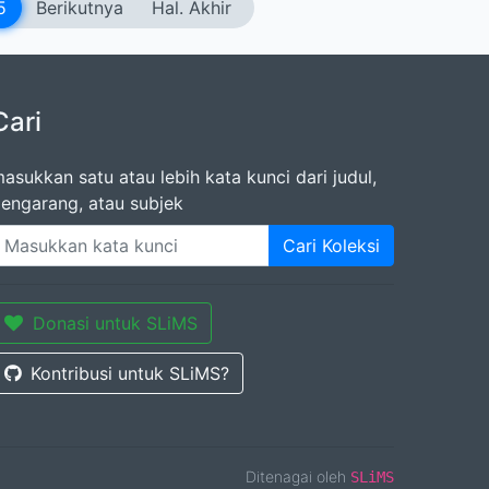
5
Berikutnya
Hal. Akhir
Cari
asukkan satu atau lebih kata kunci dari judul,
engarang, atau subjek
Cari Koleksi
Donasi untuk SLiMS
Kontribusi untuk SLiMS?
Ditenagai oleh
SLiMS