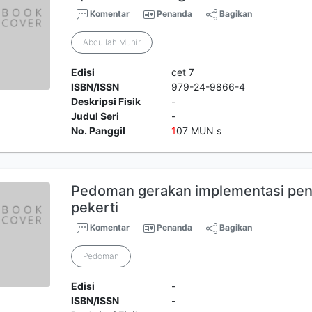
Komentar
Penanda
Bagikan
Abdullah Munir
Edisi
cet 7
ISBN/ISSN
979-24-9866-4
Deskripsi Fisik
-
Judul Seri
-
No. Panggil
1
07 MUN s
Pedoman gerakan implementasi pe
pekerti
Komentar
Penanda
Bagikan
Pedoman
Edisi
-
ISBN/ISSN
-