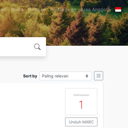
asi
Berita
Bantuan
Pustakawan
Area Anggota
Sort by
Ketersediaan
1
Unduh MARC