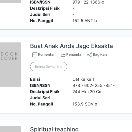
ISBN/ISSN
979--22-
1
366-x
Deskripsi Fisik
-
Judul Seri
-
No. Panggil
1
52.5 ANT b
Buat Anak Anda Jago Eksakta
Komentar
Penanda
Bagikan
Emma Sovia, S.si
Edisi
Cet Ke Ke
1
ISBN/ISSN
978 - 602- 255 -85
1
-
Deskripsi Fisik
244 Hlm 20 Cm
Judul Seri
-
No. Panggil
1
53.9 SOV b
Spiritual teaching