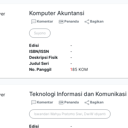
Komputer Akuntansi
Komentar
Penanda
Bagikan
Suyono
Edisi
-
ISBN/ISSN
-
Deskripsi Fisik
-
Judul Seri
-
No. Panggil
1
85 KOM
Teknologi Informasi dan Komunikasi
Komentar
Penanda
Bagikan
Iswandari Wahyu Pratomo Siwi, DwiW idiyanti
Edisi
-