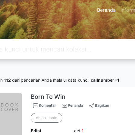
Beranda
Inform
an
112
dari pencarian Anda melalui kata kunci:
callnumber=1
Born To Win
Komentar
Penanda
Bagikan
Anton Irianto
Edisi
cet
1