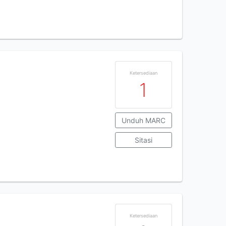
Ketersediaan
1
Unduh MARC
Sitasi
Ketersediaan