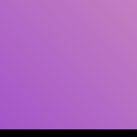
Pengarang
Subjek
ISBN/ISSN
Tipe Koleksi
Lokasi
GMD
Cari